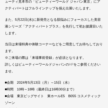
ューティ見本市の「
ビューティーワールド ジャパン東京」に
ア
クティバートはフルラインナップを揃え出展いたします。
また、
5
月
22
日
(
水
)
に新発売となる肌悩みにフォーカスした美容
液シリーズ「アクティバートプラス」を先行して初お披露目いた
します。
当日は来場特典や体験コーナーなどをご用意してお待ちしており
ます。
※ご来場の際は「来場事前登録」が必須となります。
詳しくはビューティーワールドジャパンの
HP
をご参照ください
ませ。
■会期 2024年5月13日（月）～15日（水）
■時間 10時～18時（最終日は16時30分まで）
■会場
東京ビッグサイト 東ホール
E5
B055
コスメティック
ゾーン