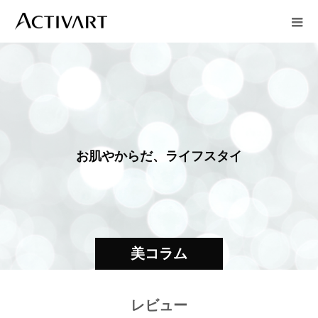
お
肌
や
か
ら
だ
、
ラ
イ
フ
ス
タ
イ
ル
美コラム
レビュー