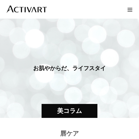
お
肌
や
か
ら
だ
、
ラ
イ
フ
ス
タ
イ
ル
美コラム
唇ケア