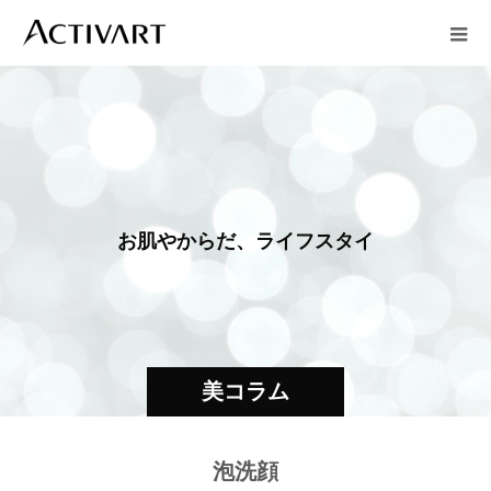
お
肌
や
か
ら
だ
、
ラ
イ
フ
ス
タ
イ
ル
美コラム
泡洗顔