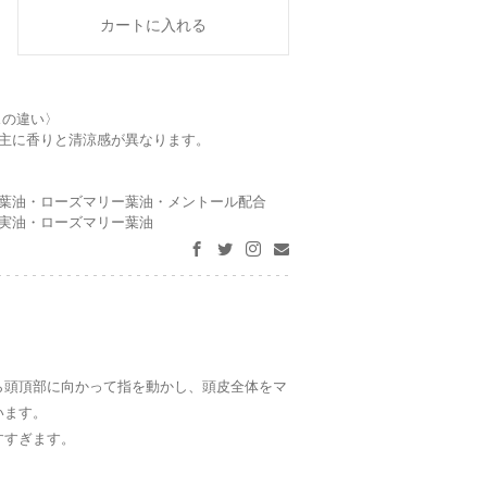
スの違い〉
主に香りと清涼感が異なります。
葉油・ローズマリー葉油・メントール配合
実油・ローズマリー葉油
ら頭頂部に向かって指を動かし、頭皮全体をマ
います。
すすぎます。