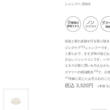
シャンプー 250ml
頭皮と髪の皮脂や汗を取り除き
※1
ジングケア
シャンプーです。
く柔らかで、すすぎ時の指どお
さないノンシリコンです。ヘマ
エキスが髪に潤いを与えながら
※2
ズマリーの精油配合
で、心
※1
年齢に応じたお手入れのこ
税込 3,520円
（本体 3,