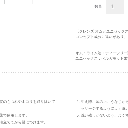
〈クレンズ オムとユニセック
コンセプト成分に違いがあり、
オム：ライム油・ティーツリー
ユニセックス：ベルガモット果
髪のもつれやホコリを取り除いて
生え際、耳の上、うなじか
ッサージするようによく洗
態で使用します。
洗い残しがないよう、よく
泡立ててから髪につけます。