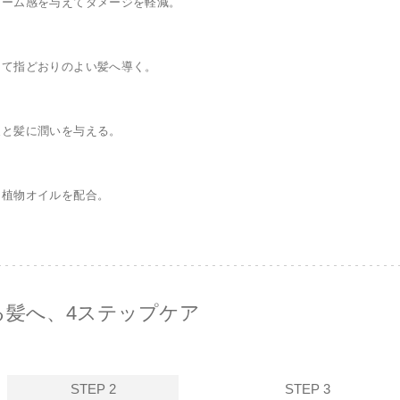
ューム感を与えてダメージを軽減。
えて指どおりのよい髪へ導く。
皮と髪に潤いを与える。
る植物オイルを配合。
る髪へ、4ステップケア
STEP 2
STEP 3