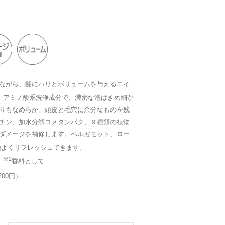
ながら、髪にハリとボリュームを与えるエイ
 アミノ酸系洗浄成分で、濃密な泡はきめ細か
りもなめらか。頭皮と毛穴に余分なものを残
チン、加水分解コメタンパク、９種類の植物
ダメージを補修します。ベルガモット、ロー
地よくリフレッシュできます。
※2
と
香料として
200円）