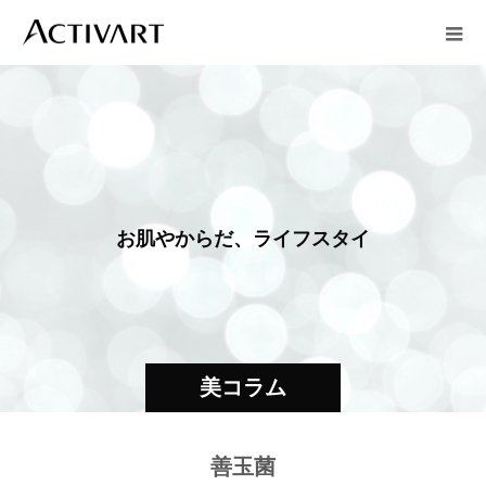
お
肌
や
か
ら
だ
、
ラ
イ
フ
ス
タ
イ
ル
美コラム
善玉菌