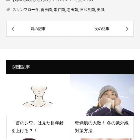
スキンフローラ
,
善玉菌
,
常在菌
,
悪玉菌
,
日和見菌
,
美肌
関連記事
「首のシワ」は見た目年齢
乾燥肌の大敵！ 冬の紫外線
を上げる？！
対策方法