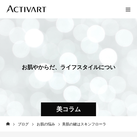
お
肌
や
か
ら
だ
、
ラ
イ
フ
ス
タ
イ
ル
に
つ
い
て
お
届
け
し
ま
美コラム
ブログ
お肌の悩み
美肌の鍵はスキンフローラ