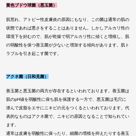
黄色ブドウ球菌
（
悪玉菌
）
肌荒れ、アトピー性皮膚炎の原因にもなり、この菌は通常の肌の
状態であれば悪さをすることはありません。しかしアルカリ性の
環境下を好むので、肌が乾燥で弱アルカリ性に傾くと増殖し、肌
の弱酸性を保つ善玉菌が少ないと増加する傾向があります。肌ト
ラブルを引き起こす菌です。
アクネ菌（
日和見菌
）
善玉菌と悪玉菌の両方が存在するといわれております。善玉菌は
肌のpH値を弱酸性に保ち肌を保護する一方で、悪玉菌は毛穴に
潜んで皮脂をエサにニキビの元をつくるといわれております。代
表的なものはアクネ菌で、ニキビの原因となることで知られてい
ます。
通常は皮膚を弱酸性に保ったり、細菌の増殖を抑えたりする善玉