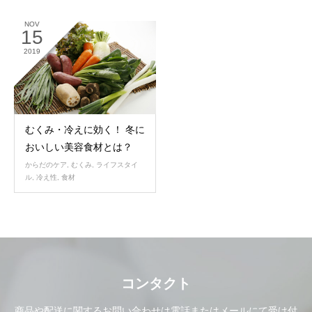
NOV
15
2019
むくみ・冷えに効く！ 冬に
おいしい美容食材とは？
からだのケア
,
むくみ
,
ライフスタイ
ル
,
冷え性
,
食材
コンタクト
商品や配送に関するお問い合わせは電話またはメールにて受け付