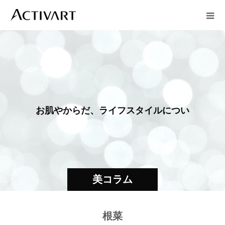
お
肌
や
か
ら
だ
、
ラ
イ
フ
ス
タ
イ
ル
に
つ
い
て
美コラム
根菜