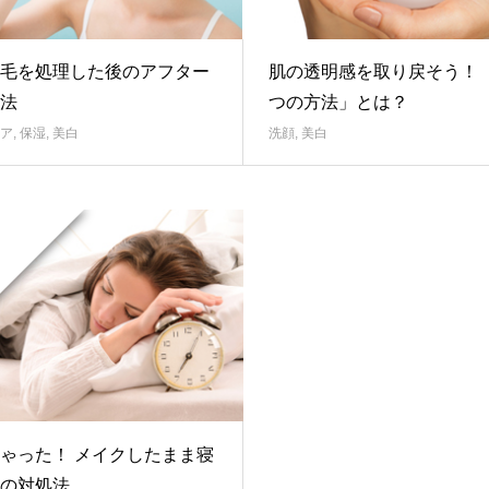
毛を処理した後のアフター
肌の透明感を取り戻そう！ 
法
つの方法」とは？
ア
,
保湿
,
美白
洗顔
,
美白
ゃった！ メイクしたまま寝
の対処法