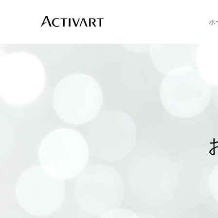
ホ
お
肌