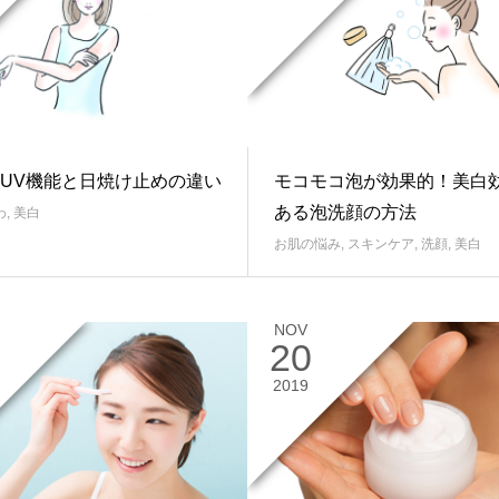
UV機能と日焼け止めの違い
モコモコ泡が効果的！美白
ある泡洗顔の方法
わ
,
美白
お肌の悩み
,
スキンケア
,
洗顔
,
美白
NOV
20
2019