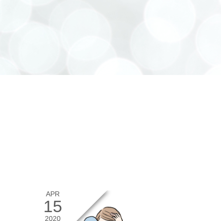
APR
15
2020