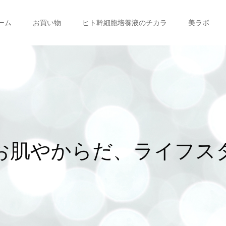
ーム
お買い物
ヒト幹細胞培養液のチカラ
美ラボ
や
か
ら
だ
、
ラ
イ
フ
ス
タ
イ