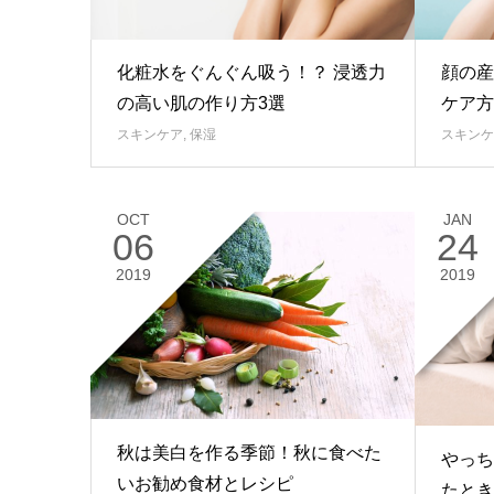
化粧水をぐんぐん吸う！？ 浸透力
顔の産
の高い肌の作り方3選
ケア方
スキンケア
,
保湿
スキンケ
OCT
JAN
06
24
2019
2019
秋は美白を作る季節！秋に食べた
やっち
いお勧め食材とレシピ
たとき