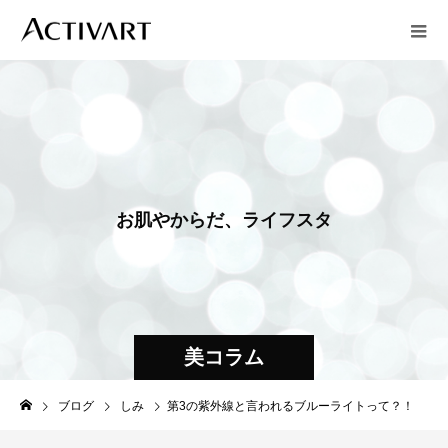
お
肌
や
か
ら
だ
、
ラ
イ
フ
ス
タ
イ
ル
に
つ
美コラム
ブログ
しみ
第3の紫外線と言われるブルーライトって？！