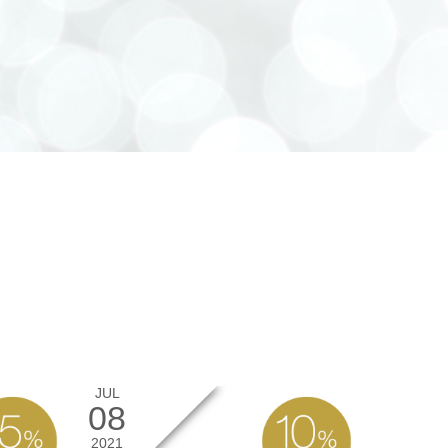
JUL
08
2021