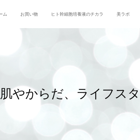
ーム
お買い物
ヒト幹細胞培養液のチカラ
美ラボ
や
か
ら
だ
、
ラ
イ
フ
ス
タ
イ