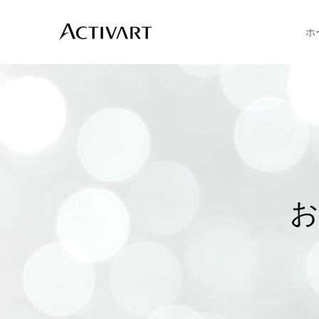
ホ
お
肌