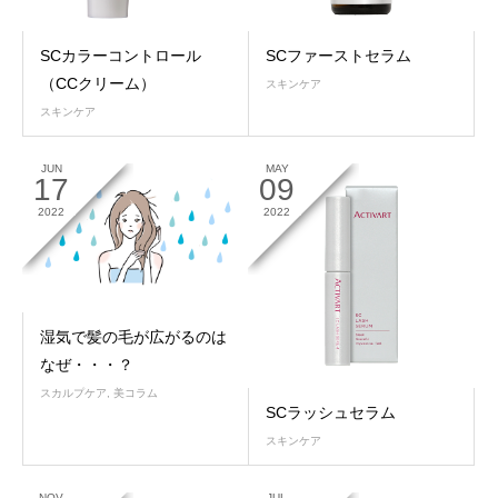
SCカラーコントロール
SCファーストセラム
（CCクリーム）
スキンケア
スキンケア
JUN
MAY
17
09
2022
2022
湿気で髪の毛が広がるのは
なぜ・・・？
スカルプケア
,
美コラム
SCラッシュセラム
スキンケア
NOV
JUL