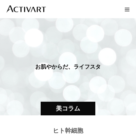
お
肌
や
か
ら
だ
、
ラ
イ
フ
ス
タ
イ
ル
美コラム
ヒト幹細胞