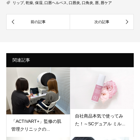
リップ
,
乾燥
,
保湿
,
口唇ヘルペス
,
口唇炎
,
口角炎
,
唇
,
唇ケア
関連記事
自社商品本気で使ってみ
「ACTIVART+」監修の肌
た！～SCデュアル ミル...
管理クリニックの...