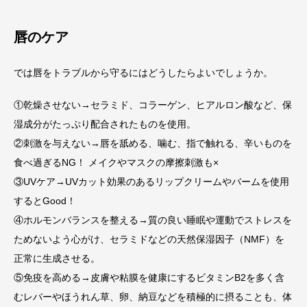
唇のケア
では唇をトラブルから守るにはどうしたらよいでしょうか。
①乾燥させない→セラミド、コラーゲン、ヒアルロン酸など、保
湿成分がたっぷり配合されたものを使用。
②刺激を与えない→唇を舐める、噛む、指で触れる、辛いものを
食べ過ぎるNG！ メイクやマスクの摩擦刺激も×
③UVケア→UVカット効果のあるリップクリームやバームを使用
するとGood！
④ホルモンバランスを整える→質の良い睡眠や運動でストレスを
ためないよう心がけ、セラミドなどの天然保湿因子（NMF）を
正常に生成させる。
⑤免疫を高める→皮膚や粘膜を健康にするビタミンB2を多く含
むレバーやほうれん草、卵、納豆などを積極的に摂ることも、体