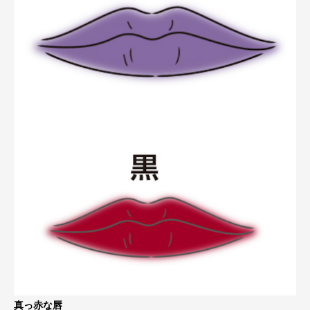
真っ赤な唇