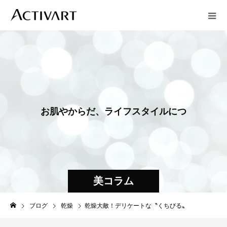
お
肌
や
か
ら
だ
、
ラ
イ
フ
ス
タ
イ
ル
に
つ
い
て
お
届
美コラム
ブログ
乾燥
乾燥大敵！デリケートな〝くちびる〟