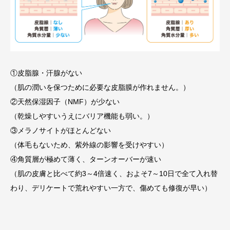
①皮脂腺・汗腺がない
（肌の潤いを保つために必要な皮脂膜が作れません。）
②天然保湿因子（NMF）が少ない
（乾燥しやすいうえにバリア機能も弱い。）
③メラノサイトがほとんどない
（体毛もないため、紫外線の影響を受けやすい）
④角質層が極めて薄く、ターンオーバーが速い
（肌の皮膚と比べて約3～4倍速く、およそ7～10日で全て入れ替
わり、デリケートで荒れやすい一方で、傷めても修復が早い）