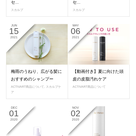
セ...
セ...
スカルプ
スカルプ
JUN
MAY
15
06
2021
2021
梅雨のうねり、広がる髪に
【動画付き】夏に向けた頭
おすすめのシャンプー
皮の皮脂汚れケア
ACTIVART商品について
,
スカルプケ
ACTIVART商品について
ア
DEC
NOV
01
02
2020
2020