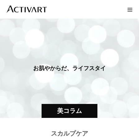
お
肌
や
か
ら
だ
、
ラ
イ
フ
ス
タ
イ
ル
に
美コラム
スカルプケア