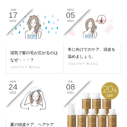
JUN
NOV
17
05
2022
2021
冬に向けてのケア、頭皮を
湿気で髪の毛が広がるのは
温めましょう。
なぜ・・・？
スカルプケア
,
美コラム
スカルプケア
,
美コラム
AUG
JUL
24
08
2021
2021
夏の頭皮ケア、ヘアケア